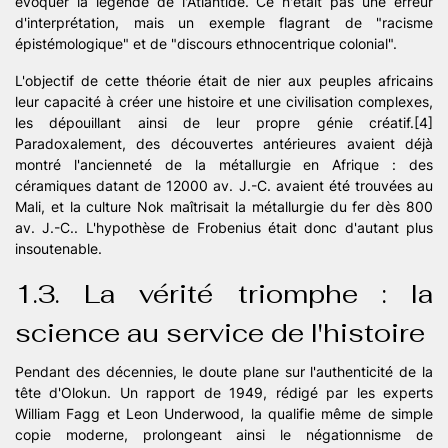
évoquer la légende de l'Atlantide. Ce n'était pas une erreur
d'interprétation, mais un exemple flagrant de "racisme
épistémologique" et de "discours ethnocentrique colonial".
L'objectif de cette théorie était de nier aux peuples africains
leur capacité à créer une histoire et une civilisation complexes,
les dépouillant ainsi de leur propre génie créatif.[4]
Paradoxalement, des découvertes antérieures avaient déjà
montré l'ancienneté de la métallurgie en Afrique : des
céramiques datant de 12000 av. J.-C. avaient été trouvées au
Mali, et la culture Nok maîtrisait la métallurgie du fer dès 800
av. J.-C.. L'hypothèse de Frobenius était donc d'autant plus
insoutenable.
1.3. La vérité triomphe : la
science au service de l'histoire
Pendant des décennies, le doute plane sur l'authenticité de la
tête d'Olokun. Un rapport de 1949, rédigé par les experts
William Fagg et Leon Underwood, la qualifie même de simple
copie moderne, prolongeant ainsi le négationnisme de