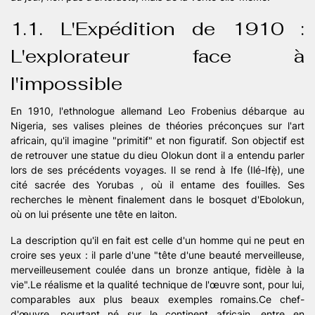
1.1. L'Expédition de 1910 :
L'explorateur face à
l'impossible
En 1910, l'ethnologue allemand Leo Frobenius débarque au
Nigeria, ses valises pleines de théories préconçues sur l'art
africain, qu'il imagine "primitif" et non figuratif. Son objectif est
de retrouver une statue du dieu Olokun dont il a entendu parler
lors de ses précédents voyages. Il se rend à Ife (Ilé-Ifẹ̀), une
cité sacrée des Yorubas , où il entame des fouilles. Ses
recherches le mènent finalement dans le bosquet d'Ebolokun,
où on lui présente une tête en laiton.
La description qu'il en fait est celle d'un homme qui ne peut en
croire ses yeux : il parle d'une "tête d'une beauté merveilleuse,
merveilleusement coulée dans un bronze antique, fidèle à la
vie".Le réalisme et la qualité technique de l'œuvre sont, pour lui,
comparables aux plus beaux exemples romains.Ce chef-
d'œuvre, pourtant né sur le continent africain, entre en